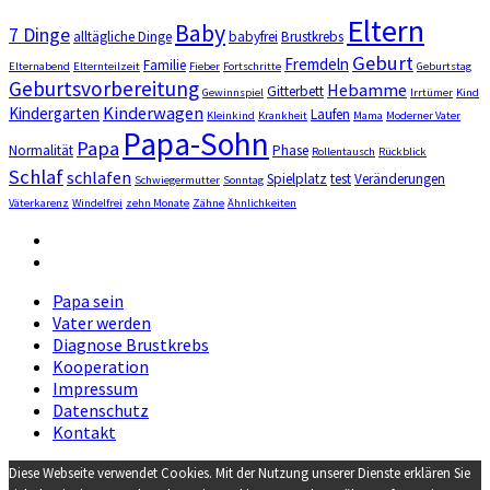
Eltern
Baby
7 Dinge
alltägliche Dinge
babyfrei
Brustkrebs
Geburt
Fremdeln
Familie
Elternabend
Elternteilzeit
Fieber
Fortschritte
Geburtstag
Geburtsvorbereitung
Hebamme
Gitterbett
Gewinnspiel
Irrtümer
Kind
Kinderwagen
Kindergarten
Laufen
Kleinkind
Krankheit
Mama
Moderner Vater
Papa-Sohn
Papa
Normalität
Phase
Rollentausch
Rückblick
Schlaf
schlafen
Spielplatz
test
Veränderungen
Schwiegermutter
Sonntag
Väterkarenz
Windelfrei
zehn Monate
Zähne
Ähnlichkeiten
Facebook
Instagram
Papa sein
Vater werden
Diagnose Brustkrebs
Kooperation
Impressum
Datenschutz
Kontakt
Diese Webseite verwendet Cookies. Mit der Nutzung unserer Dienste erklären Sie