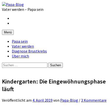
Zum
Inhalt
Vater werden – Papa sein
überspringen
Facebook
Instagram
Menü
Papa sein
Vater werden
Diagnose Brustkrebs
Über mich
Suchen
nach:
Kindergarten: Die Eingewöhnungsphase
läuft
Veröffentlicht
am
4. April 2019
von
Papa-Blog
/
3 Kommentare