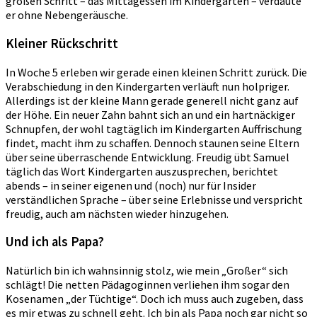
großen Schritt – das Mittagessen im Kindergarten – verdaute
er ohne Nebengeräusche.
Kleiner Rückschritt
In Woche 5 erleben wir gerade einen kleinen Schritt zurück. Die
Verabschiedung in den Kindergarten verläuft nun holpriger.
Allerdings ist der kleine Mann gerade generell nicht ganz auf
der Höhe. Ein neuer Zahn bahnt sich an und ein hartnäckiger
Schnupfen, der wohl tagtäglich im Kindergarten Auffrischung
findet, macht ihm zu schaffen. Dennoch staunen seine Eltern
über seine überraschende Entwicklung. Freudig übt Samuel
täglich das Wort Kindergarten auszusprechen, berichtet
abends – in seiner eigenen und (noch) nur für Insider
verständlichen Sprache – über seine Erlebnisse und verspricht
freudig, auch am nächsten wieder hinzugehen.
Und ich als Papa?
Natürlich bin ich wahnsinnig stolz, wie mein „Großer“ sich
schlägt! Die netten Pädagoginnen verliehen ihm sogar den
Kosenamen „der Tüchtige“. Doch ich muss auch zugeben, dass
es mir etwas zu schnell geht. Ich bin als Papa noch gar nicht so