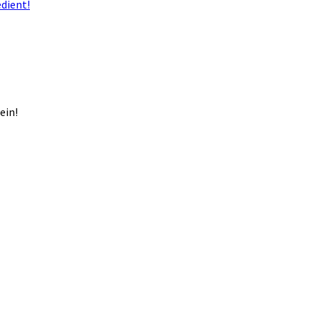
dient!
ein!