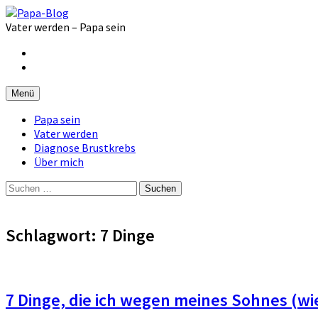
Zum
Inhalt
Vater werden – Papa sein
überspringen
Facebook
Instagram
Menü
Papa sein
Vater werden
Diagnose Brustkrebs
Über mich
Suchen
nach:
Schlagwort:
7 Dinge
7 Dinge, die ich wegen meines Sohnes (w