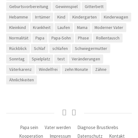
Geburtsvorbereitung
Gewinnspiel
Gitterbett
Hebamme
Irrtümer
Kind
Kindergarten
Kinderwagen
Kleinkind
Krankheit
Laufen
Mama
Moderner Vater
Normalität
Papa
Papa-Sohn
Phase
Rollentausch
Rückblick
Schlaf
schlafen
Schwiegermutter
Sonntag
Spielplatz
test
Veränderungen
Väterkarenz
Windelfrei
zehn Monate
Zähne
Ähnlichkeiten
Facebook
Instagram
Papa sein
Vater werden
Diagnose Brustkrebs
Kooperation
Impressum
Datenschutz
Kontakt