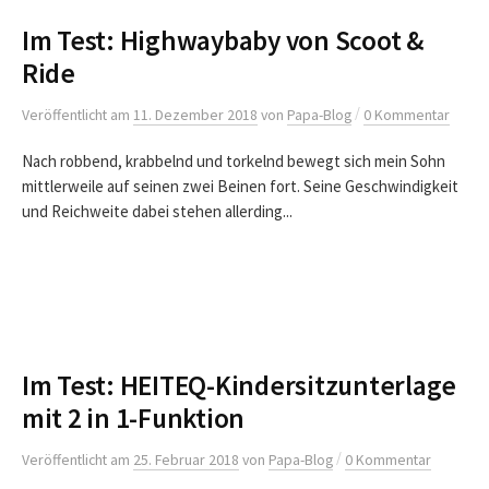
Im Test: Highwaybaby von Scoot &
Ride
/
Veröffentlicht
am
11. Dezember 2018
von
Papa-Blog
0 Kommentar
Nach robbend, krabbelnd und torkelnd bewegt sich mein Sohn
mittlerweile auf seinen zwei Beinen fort. Seine Geschwindigkeit
und Reichweite dabei stehen allerding...
Im Test: HEITEQ-Kindersitzunterlage
mit 2 in 1-Funktion
/
Veröffentlicht
am
25. Februar 2018
von
Papa-Blog
0 Kommentar