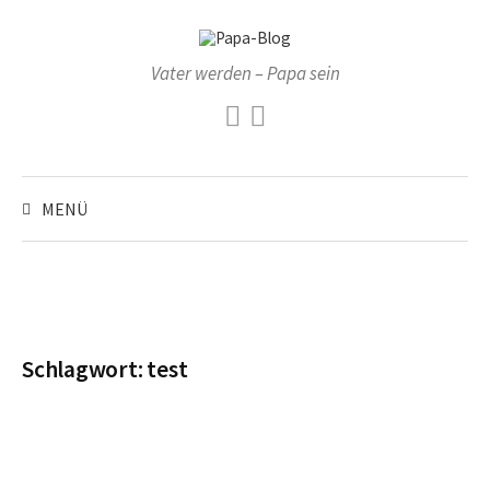
Zum
Inhalt
überspringen
Vater werden – Papa sein
Facebook
Instagram
Suchen
nach:
MENÜ
Schlagwort:
test