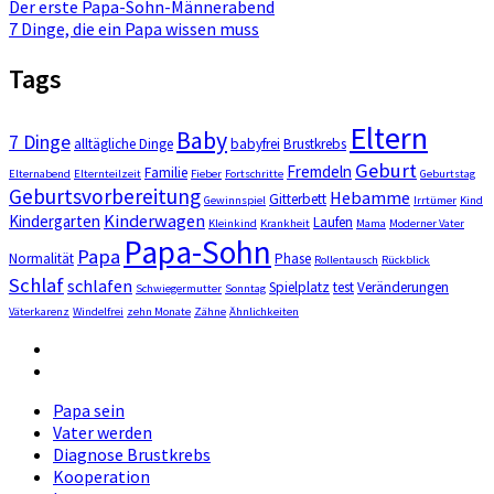
Der erste Papa-Sohn-Männerabend
7 Dinge, die ein Papa wissen muss
Tags
Eltern
Baby
7 Dinge
alltägliche Dinge
babyfrei
Brustkrebs
Geburt
Fremdeln
Familie
Elternabend
Elternteilzeit
Fieber
Fortschritte
Geburtstag
Geburtsvorbereitung
Hebamme
Gitterbett
Gewinnspiel
Irrtümer
Kind
Kinderwagen
Kindergarten
Laufen
Kleinkind
Krankheit
Mama
Moderner Vater
Papa-Sohn
Papa
Normalität
Phase
Rollentausch
Rückblick
Schlaf
schlafen
Spielplatz
test
Veränderungen
Schwiegermutter
Sonntag
Väterkarenz
Windelfrei
zehn Monate
Zähne
Ähnlichkeiten
Facebook
Instagram
Papa sein
Vater werden
Diagnose Brustkrebs
Kooperation