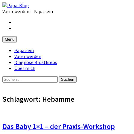
Zum
Inhalt
Vater werden – Papa sein
überspringen
Facebook
Instagram
Menü
Papa sein
Vater werden
Diagnose Brustkrebs
Über mich
Suchen
nach:
Schlagwort:
Hebamme
Das Baby 1×1 – der Praxis-Workshop