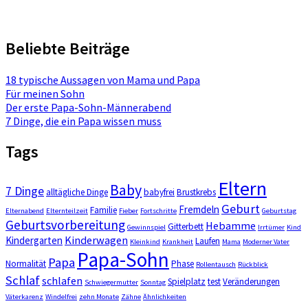
Beliebte Beiträge
18 typische Aussagen von Mama und Papa
Für meinen Sohn
Der erste Papa-Sohn-Männerabend
7 Dinge, die ein Papa wissen muss
Tags
Eltern
Baby
7 Dinge
alltägliche Dinge
babyfrei
Brustkrebs
Geburt
Fremdeln
Familie
Elternabend
Elternteilzeit
Fieber
Fortschritte
Geburtstag
Geburtsvorbereitung
Hebamme
Gitterbett
Gewinnspiel
Irrtümer
Kind
Kinderwagen
Kindergarten
Laufen
Kleinkind
Krankheit
Mama
Moderner Vater
Papa-Sohn
Papa
Normalität
Phase
Rollentausch
Rückblick
Schlaf
schlafen
Spielplatz
test
Veränderungen
Schwiegermutter
Sonntag
Väterkarenz
Windelfrei
zehn Monate
Zähne
Ähnlichkeiten