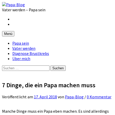
Zum
Inhalt
Vater werden – Papa sein
überspringen
Facebook
Instagram
Menü
Papa sein
Vater werden
Diagnose Brustkrebs
Über mich
Suchen
nach:
7 Dinge, die ein Papa machen muss
Veröffentlicht
am
17. April 2018
von
Papa-Blog
/
0 Kommentar
Manche Dinge muss ein Papa eben machen. Es sind allerdings