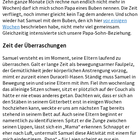
Zehn ganze Monate (ich rechne nun endlich nicht mehr in
Wochen) darf ich mich schon Papa eines Buben nennen. Die Zeit
verfliegt, noch immer gleicht kein Tag dem anderen. Und schon
wieder hat Samuel mit dem Buben, den ich hier
vor einigen
Wochen
beschrieben habe, nicht mehr viel gemeinsam.
Gleichzeitig intensivierte sich unsere Papa-Sohn-Beziehung.
Zeit der Überraschungen
Samuel versteht es im Moment, seine Eltern laufend zu
überraschen. Galt er lange Zeit als bewegungsarmer Faulpelz,
der Gemütlichkeit jeder körperlichen Anstrengung vorzog,
mimt er zurzeit einen Duracell-Hasen. Ständig muss Samuel in
Bewegung sein und seine Eltern mit ihm. Fiel ihm wochenlang
das alleinige Sitzen schwer, sitzt er plötzlich auf der Couch als
hätte er nie etwas anderes getan. Dachten wir, dass er sich an
den Stäben in seinem Gitterbett erst in einigen Wochen
hochziehen kann, weckte er uns am nächsten Tag bereits
stehend in seinem Bett auf. Auch seine Eltern beginnt er
namentlich zu identifizieren. Spitzt er die Zunge zwischen
seinen Lippen, lässt sich ein „Mama“ erkennen. Schnappt er
eher nach Luft, untermalt Samuel diese Aktivität mit einem für
mich eindeutigem „Papa“ – für Laien scheint es nur ein