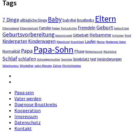
Tags
Eltern
Baby
7 Dinge
alltägliche Dinge
babyfrei
Brustkrebs
Geburt
Fremdeln
Familie
Elternabend
Elternteilzeit
Fieber
Fortschritte
Geburtstag
Geburtsvorbereitung
Hebamme
Gitterbett
Gewinnspiel
Irrtümer
Kind
Kinderwagen
Kindergarten
Laufen
Kleinkind
Krankheit
Mama
Moderner Vater
Papa-Sohn
Papa
Normalität
Phase
Rollentausch
Rückblick
Schlaf
schlafen
Spielplatz
test
Veränderungen
Schwiegermutter
Sonntag
Väterkarenz
Windelfrei
zehn Monate
Zähne
Ähnlichkeiten
Facebook
Instagram
Papa sein
Vater werden
Diagnose Brustkrebs
Kooperation
Impressum
Datenschutz
Kontakt