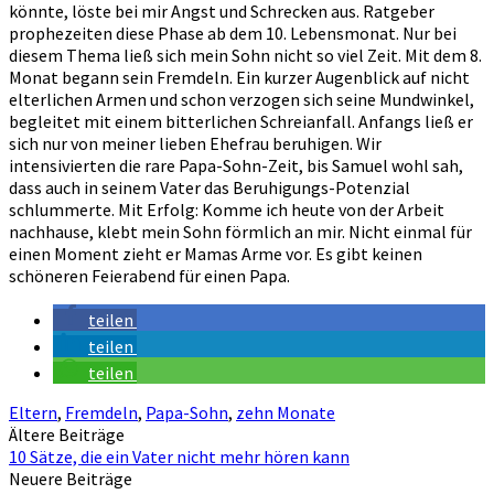
könnte, löste bei mir Angst und Schrecken aus. Ratgeber
prophezeiten diese Phase ab dem 10. Lebensmonat. Nur bei
diesem Thema ließ sich mein Sohn nicht so viel Zeit. Mit dem 8.
Monat begann sein Fremdeln. Ein kurzer Augenblick auf nicht
elterlichen Armen und schon verzogen sich seine Mundwinkel,
begleitet mit einem bitterlichen Schreianfall. Anfangs ließ er
sich nur von meiner lieben Ehefrau beruhigen. Wir
intensivierten die rare Papa-Sohn-Zeit, bis Samuel wohl sah,
dass auch in seinem Vater das Beruhigungs-Potenzial
schlummerte. Mit Erfolg: Komme ich heute von der Arbeit
nachhause, klebt mein Sohn förmlich an mir. Nicht einmal für
einen Moment zieht er Mamas Arme vor. Es gibt keinen
schöneren Feierabend für einen Papa.
teilen
teilen
teilen
Eltern
,
Fremdeln
,
Papa-Sohn
,
zehn Monate
Beitragsnavigation
Ältere Beiträge
10 Sätze, die ein Vater nicht mehr hören kann
Neuere Beiträge