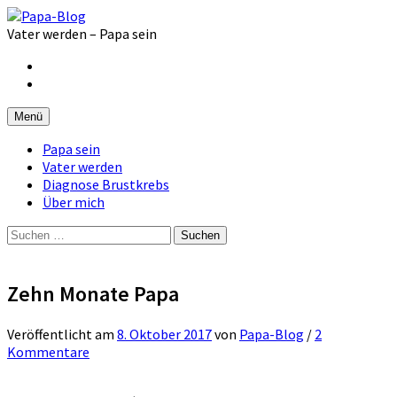
Zum
Inhalt
Vater werden – Papa sein
überspringen
Facebook
Instagram
Menü
Papa sein
Vater werden
Diagnose Brustkrebs
Über mich
Suchen
nach:
Zehn Monate Papa
Veröffentlicht
am
8. Oktober 2017
von
Papa-Blog
/
2
Kommentare