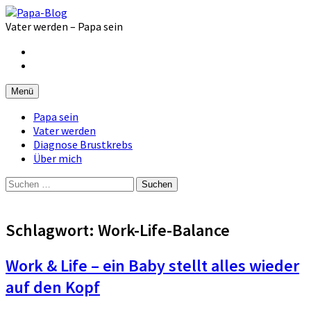
Zum
Inhalt
Vater werden – Papa sein
überspringen
Facebook
Instagram
Menü
Papa sein
Vater werden
Diagnose Brustkrebs
Über mich
Suchen
nach:
Schlagwort:
Work-Life-Balance
Work & Life – ein Baby stellt alles wieder
auf den Kopf